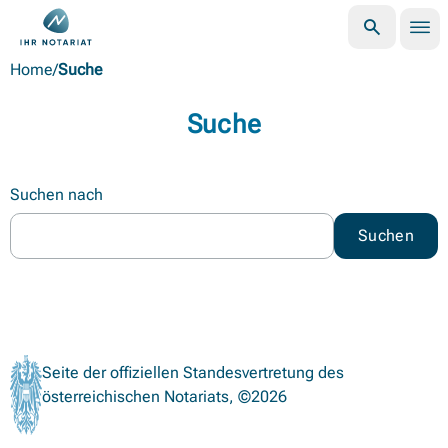
Nav
Suche öffne
Zurück zur Startseite der Österreichischen Notariatskammer
Home
/
Suche
Suche
Suchformular
Suchen nach
Suchen
Seite der offiziellen Standesvertretung des
österreichischen Notariats, ©2026