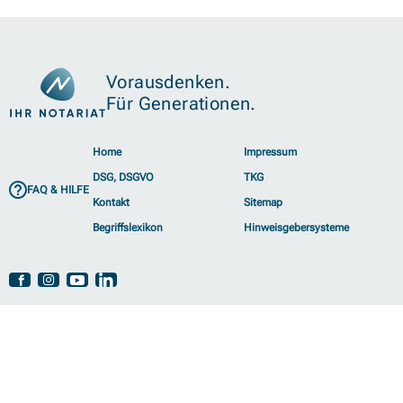
Zurück zur Startseite der Österreichischen Notariatskammer.
Vorausdenken.
Für Generationen.
Zusätzliche Verlinkungen
Quicklinks
Home
Impressum
DSG, DSGVO
TKG
FAQ & HILFE
Kontakt
Sitemap
Begriffslexikon
Hinweisgebersysteme