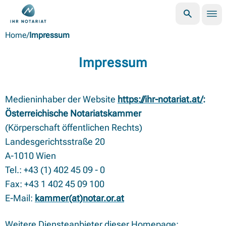
Nav
Suche öffne
Zurück zur Startseite der Österreichischen Notariatskammer
Home
/
Impressum
Impressum
Medieninhaber der Website
https://ihr-notariat.at/
:
Österreichische Notariatskammer
(Körperschaft öffentlichen Rechts)
Landesgerichtsstraße 20
A-1010 Wien
Tel.: +43 (1) 402 45 09 - 0
Fax: +43 1 402 45 09 100
E-Mail:
kammer(at)notar.or.at
Weitere Diensteanbieter dieser Homepage: