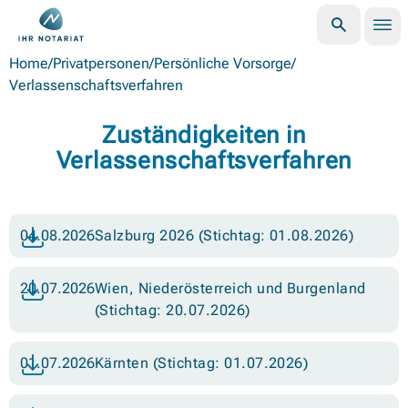
Nav
Suche öffne
Zurück zur Startseite der Österreichischen Notariatskammer
Home
/
Privatpersonen
/
Persönliche Vorsorge
/
Verlassenschaftsverfahren
Zuständigkeiten in
Verlassenschaftsverfahren
04.08.2026
Salzburg 2026 (Stichtag: 01.08.2026)
20.07.2026
Wien, Niederösterreich und Burgenland
(Stichtag: 20.07.2026)
01.07.2026
Kärnten (Stichtag: 01.07.2026)